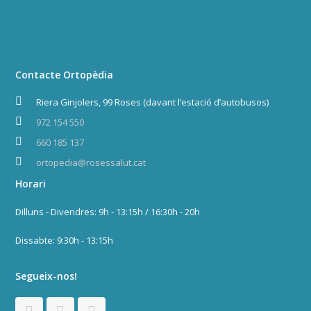
o
g
a
o
r
p
k
a
p
Contacte Ortopèdia
m
Riera Ginjolers, 99 Roses (davant l’estació d’autobusos)
972 154 550
660 185 137
ortopedia@rosessalut.cat
Horari
Dilluns - Divendres: 9h - 13:15h / 16:30h - 20h
Dissabte: 9:30h - 13:15h
Segueix-nos!
F
I
W