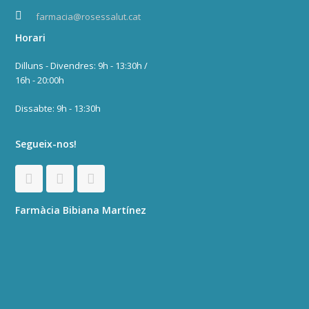
farmacia@rosessalut.cat
Horari
Dilluns - Divendres: 9h - 13:30h /
16h - 20:00h
Dissabte: 9h - 13:30h
Segueix-nos!
F
I
W
a
n
h
Farmàcia Bibiana Martínez
c
s
a
e
t
t
b
a
s