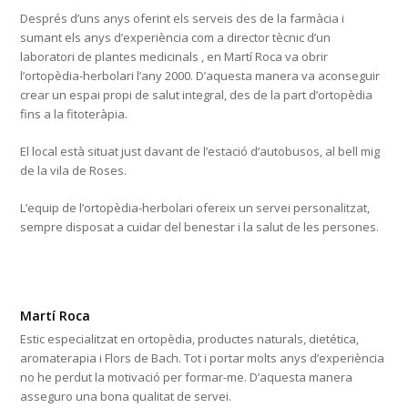
Després d’uns anys oferint els serveis des de la farmàcia i
sumant els anys d’experiència com a director tècnic d’un
laboratori de plantes medicinals , en Martí Roca va obrir
l’ortopèdia-herbolari l’any 2000. D’aquesta manera va aconseguir
crear un espai propi de salut integral, des de la part d’ortopèdia
fins a la fitoteràpia.
El local està situat just davant de l’estació d’autobusos, al bell mig
de la vila de Roses.
L’equip de l’ortopèdia-herbolari ofereix un servei personalitzat,
sempre disposat a cuidar del benestar i la salut de les persones.
Martí Roca
Estic especialitzat en ortopèdia, productes naturals, dietética,
aromaterapia i Flors de Bach. Tot i portar molts anys d’experiència
no he perdut la motivació per formar-me. D’aquesta manera
asseguro una bona qualitat de servei.