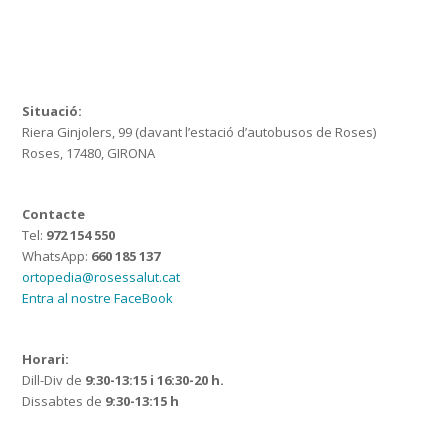
Situació:
Riera Ginjolers, 99 (davant l’estació d’autobusos de Roses)
Roses, 17480, GIRONA
Contacte
Tel:
972 154 550
WhatsApp:
660 185 137
ortopedia@rosessalut.cat
Entra al nostre FaceBook
Horari:
Dill-Div de
9:30-13:15 i 16:30-20 h.
Dissabtes de
9:30-13:15 h