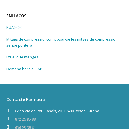
ENLLAÇOS
PUA 2020
Mitges de compressió: com posar-se les mitges de compressió
sense puntera
Ets el que menges
Demana hora al CAP
Contacte Farmàcia
Gran Via de Pau Casals, 20, 17480 Roses, Girona
872 26 95 88
636 25 98 61